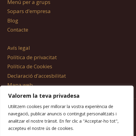
Menú per a grups
Sopars d’empresa
Blog
Contacte
Avís legal
Política de privacitat
Política de Cookies
Declaració d’accesbilitat
Mapa web
Valorem la teva privadesa
Utilitzem cookies per millorar la vostra experiència de
© 2026 Sol Gastrobar
navegació, publicar anuncis o contingut personalitzats i
analitzar el nostre trànsit. En fer clic a "Acceptar-ho tot",
accepteu el nostre ús de cookies.