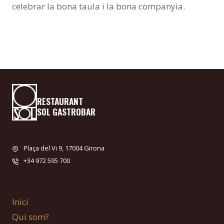
celebrar la bona taula i la bona companyia.
RESTAURANT
SOL GASTROBAR
Plaça del Vi 9, 17004 Girona
+34 972 595 700
Inici
Qui som?