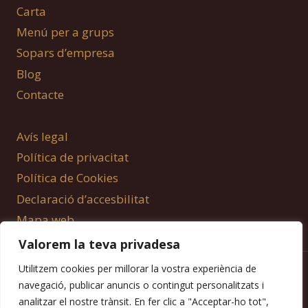
Carta
Menú per a grups
Sopars d’empresa
Blog
Contacte
Avís legal
Política de privacitat
Política de Cookies
Declaració d’accesbilitat
Mapa web
Valorem la teva privadesa
Utilitzem cookies per millorar la vostra experiència de
© 2026 Sol Gastrobar
navegació, publicar anuncis o contingut personalitzats i
analitzar el nostre trànsit. En fer clic a "Acceptar-ho tot",