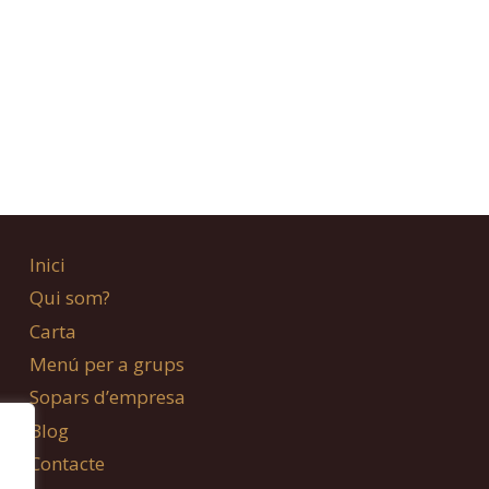
Inici
Qui som?
Carta
Menú per a grups
Sopars d’empresa
Blog
Contacte