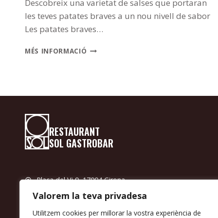
Descobreix una varietat de salses que portaran
les teves patates braves a un nou nivell de sabor
Les patates braves…
LES
MÉS INFORMACIÓ
MILLORS
SALSES
PER
ACOMPANYAR
LES
TEVES
PATATES
RESTAURANT
BRAVES
SOL GASTROBAR
Plaça del Vi 9, 17004 Girona
+34 972 595 700
Valorem la teva privadesa
Utilitzem cookies per millorar la vostra experiència de