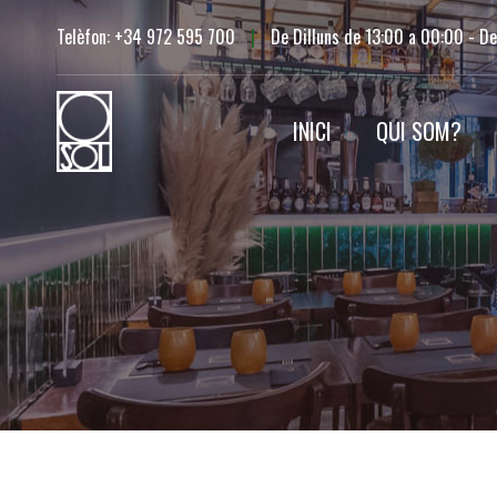
Saltar
Telèfon: +34 972 595 700
|
De Dilluns de 13:00 a 00:00 - D
al
contingut
INICI
QUI SOM?