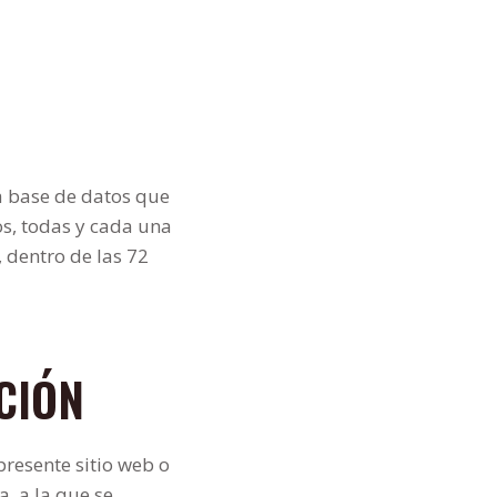
a base de datos que
ros, todas y cada una
 dentro de las 72
CIÓN
presente sitio web o
a, a la que se